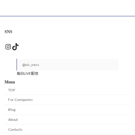
SNS
Instagram
TikTok
@vic_ness
毎日LIVE配信
Menu
TOP
For Companies
Blog
About
Contacts