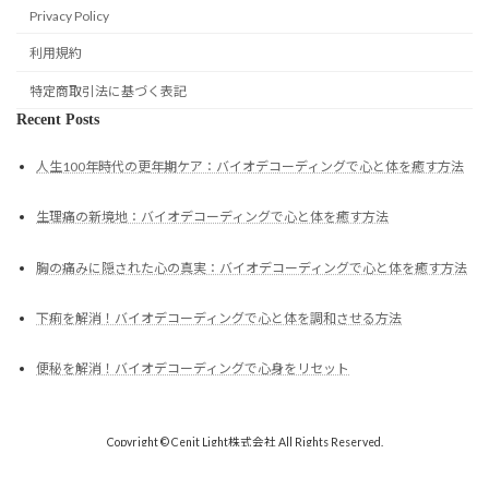
Privacy Policy
利用規約
特定商取引法に基づく表記
Recent Posts
人生100年時代の更年期ケア：バイオデコーディングで心と体を癒す方法
生理痛の新境地：バイオデコーディングで心と体を癒す方法
胸の痛みに隠された心の真実：バイオデコーディングで心と体を癒す方法
下痢を解消！バイオデコーディングで心と体を調和させる方法
便秘を解消！バイオデコーディングで心身をリセット
Copyright © Cenit Light株式会社 All Rights Reserved.
Powered by
WordPress
with
Lightning Theme
&
VK All in One Expansion Unit